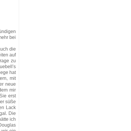
kündigen
mehr bei
auch die
iten auf
Frage zu
uebell's
lege hat
ern, mit
ter neue
hdem mir
Sie erst
Der süße
den Lack
gal. Die
ätte ich
 Douglas
wir ein