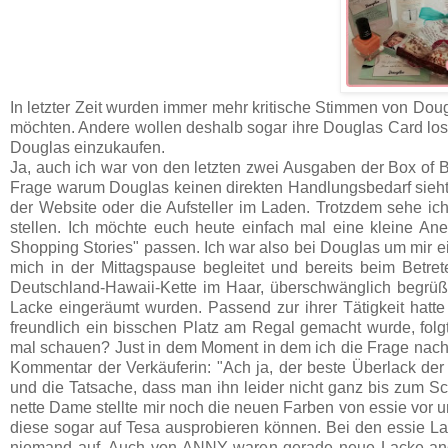
In letzter Zeit wurden immer mehr kritische Stimmen von Doug
möchten. Andere wollen deshalb sogar ihre Douglas Card los
Douglas einzukaufen.
Ja, auch ich war von den letzten zwei Ausgaben der Box of Be
Frage warum Douglas keinen direkten Handlungsbedarf sieht 
der Website oder die Aufsteller im Laden. Trotzdem sehe i
stellen. Ich möchte euch heute einfach mal eine kleine Ane
Shopping Stories" passen. Ich war also bei Douglas um mir e
mich in der Mittagspause begleitet und bereits beim Betre
Deutschland-Hawaii-Kette im Haar, überschwänglich begrüßt
Lacke eingeräumt wurden. Passend zur ihrer Tätigkeit hatt
freundlich ein bisschen Platz am Regal gemacht wurde, folg
mal schauen? Just in dem Moment in dem ich die Frage nach d
Kommentar der Verkäuferin: "Ach ja, der beste Überlack d
und die Tatsache, dass man ihn leider nicht ganz bis zum Sc
nette Dame stellte mir noch die neuen Farben von essie vor un
diese sogar auf Tesa ausprobieren können. Bei den essie La
niemand auf. Auch von ANNY waren gerade neue Lacke ang