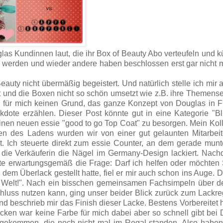
las Kundinnen laut, die ihr Box of Beauty Abo verteufeln und 
 werden und wieder andere haben beschlossen erst gar nicht 
auty nicht übermäßig begeistert. Und natürlich stelle ich mir 
und die Boxen nicht so schön umsetzt wie z.B. ihre Themense
ch für mich keinen Grund, das ganze Konzept von Douglas in 
kdote erzählen. Dieser Post könnte gut in eine Kategorie "Bl
inen neuen essie "good to go Top Coat" zu besorgen. Mein Kol
ten des Ladens wurden wir von einer gut gelaunten Mitarbeit
. Ich steuerte direkt zum essie Counter, an dem gerade mun
e die Verkäuferin die Nägel im Germany-Design lackiert. Nac
te erwartungsgemäß die Frage: Darf ich helfen oder möchten 
em Überlack gestellt hatte, fiel er mir auch schon ins Auge. 
er Welt!". Nach ein bisschen gemeinsamen Fachsimpeln über 
hluss nutzen kann, ging unser beider Blick zurück zum Lackre
d beschrieb mir das Finish dieser Lacke. Bestens Vorbereitet h
cken war keine Farbe für mich dabei aber so schnell gibt bei
ekommen, die noch nicht mal im Regal standen. Also haben 