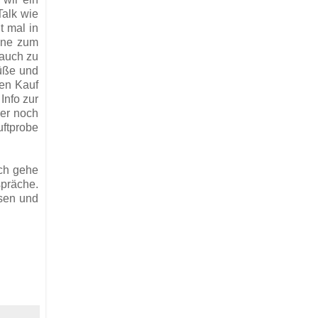
Talk wie
t mal in
ine zum
 auch zu
süße und
den Kauf
Info zur
mer noch
uftprobe
Ich gehe
spräche.
ssen und