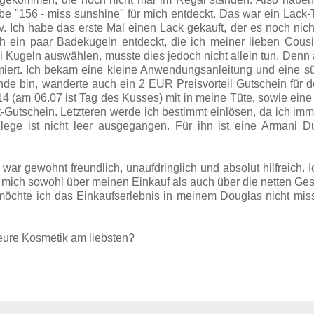
e "156 - miss sunshine" für mich entdeckt. Das war ein Lack-
. Ich habe das erste Mal einen Lack gekauft, der es noch nich
h ein paar Badekugeln entdeckt, die ich meiner lieben Cous
ei Kugeln auswählen, musste dies jedoch nicht allein tun. Denn
rmiert. Ich bekam eine kleine Anwendungsanleitung und eine 
e bin, wanderte auch ein 2 EUR Preisvorteil Gutschein für 
 (am 06.07 ist Tag des Kusses) mit in meine Tüte, sowie eine 
Gutschein. Letzteren werde ich bestimmt einlösen, da ich im
lege ist nicht leer ausgegangen. Für ihn ist eine Armani D
war gewohnt freundlich, unaufdringlich und absolut hilfreich. 
 mich sowohl über meinen Einkauf als auch über die netten Ge
 möchte ich das Einkaufserlebnis in meinem Douglas nicht mi
 eure Kosmetik am liebsten?