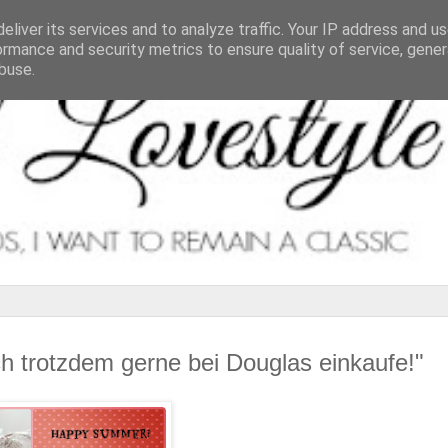
eliver its services and to analyze traffic. Your IP address and u
ormance and security metrics to ensure quality of service, gene
buse.
h trotzdem gerne bei Douglas einkaufe!"