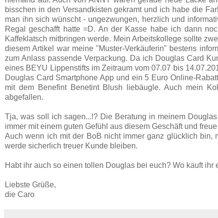
bisschen in den Versandkisten gekramt und ich habe die Farb
man ihn sich wünscht - ungezwungen, herzlich und informativ
Regal geschafft hatte =D. An der Kasse habe ich dann noc
Kaffeklatsch mitbringen werde. Mein Arbeitskollege sollte zw
diesem Artikel war meine "Muster-Verkäuferin" bestens info
zum Anlass passende Verpackung. Da ich Douglas Card Kund
eines BEYU Lippenstifts im Zeitraum vom 07.07 bis 14.07.2014
Douglas Card Smartphone App und ein 5 Euro Online-Rabatt-
mit dem Benefint Benetint Blush liebäugle. Auch mein Kol
abgefallen.
Tja, was soll ich sagen...!? Die Beratung in meinem Douglas 
immer mit einem guten Gefühl aus diesem Geschäft und freue
Auch wenn ich mit der BoB nicht immer ganz glücklich bin,
werde sicherlich treuer Kunde bleiben.
Habt ihr auch so einen tollen Douglas bei euch? Wo kauft ihr
Liebste Grüße,
die Caro