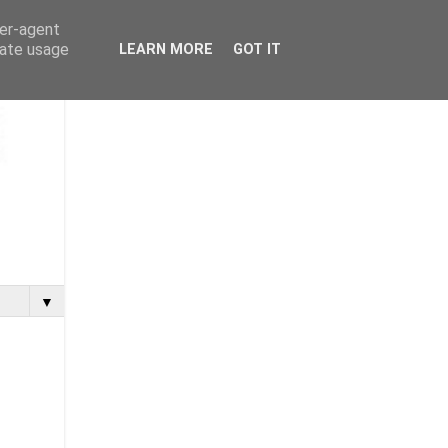
ser-agent
rate usage
LEARN MORE
GOT IT
▼