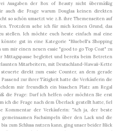
wei Ausgaben der Box of Beauty nicht übermäßig
 mir auch die Frage warum Douglas keinen direkten
cht so schön umsetzt wie z.B. ihre Themenseiten auf
den. Trotzdem sehe ich für mich keinen Grund, das
u stellen. Ich möchte euch heute einfach mal eine
 könnte gut in eine Kategorie "Bluebell's Shopping
as um mir einen neuen essie "good to go Top Coat" zu
r Mittagspause begleitet und bereits beim Betreten
elaunten Mitarbeitern, mit Deutschland-Hawaii-Kette
 steuerte direkt zum essie Counter, an dem gerade
assend zur ihrer Tätigkeit hatte die Verkäuferin die
chdem mir freundlich ein bisschen Platz am Regal
 die Frage: Darf ich helfen oder möchten Sie erst
ich die Frage nach dem Überlack gestellt hatte, fiel
e Kommentar der Verkäuferin: "Ach ja, der beste
en gemeinsamen Fachsimpeln über den Lack und die
 bis zum Schluss nutzen kann, ging unser beider Blick