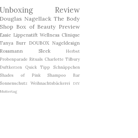
Unboxing
Review
Douglas
Nagellack
The Body
Shop
Box of Beauty
Preview
Essie
Lippenstift
Wellness
Clinique
Tanya Burr
DOUBOX
Nageldesign
Rossmann
Sleek
Herbst
Probenparade
Rituals
Charlotte Tilbury
Duftkerzen
Quick Tipp
Schnäppchen
Shades of Pink
Shampoo Bar
Sonnenschutz
Weihnachtsbäckerei
DIY
Muttertag