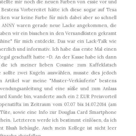
stellte mir noch die neuen Farben von essie vor und
 Bestens Vorbereitet hätte ich diese sogar auf Tesa
cken war keine Farbe für mich dabei aber so schnell
von ANNY waren gerade neue Lacke angekommen, die
haben wir ein bisschen in den Versandkisten gekramt
shine" für mich entdeckt. Das war ein Lack-Talk wie
rzlich und informativ. Ich habe das erste Mal einen
Regal geschafft hatte =D. An der Kasse habe ich dann
 die ich meiner lieben Cousine zum Kaffeklatsch
 sollte zwei Kugeln auswählen, musste dies jedoch
m Artikel war meine "Muster-Verkäuferin" bestens
nwendungsanleitung und eine süße und zum Anlass
ard Kunde bin, wanderte auch ein 2 EUR Preisvorteil
penstifts im Zeitraum vom 07.07 bis 14.07.2014 (am
e Tüte, sowie eine Info zur Douglas Card Smartphone
hein. Letzteren werde ich bestimmt einlösen, da ich
Blush liebäugle. Auch mein Kollege ist nicht leer
ftprobe abgefallen.