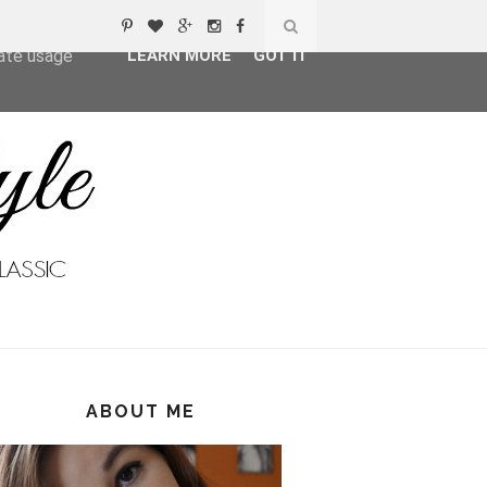
ser-agent
rate usage
LEARN MORE
GOT IT
ABOUT ME