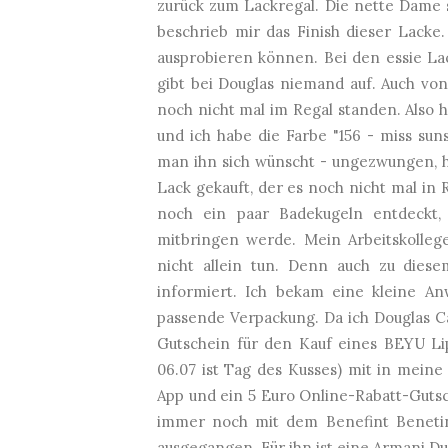
zurück zum Lackregal. Die nette Dame 
beschrieb mir das Finish dieser Lacke.
ausprobieren können. Bei den essie La
gibt bei Douglas niemand auf. Auch 
noch nicht mal im Regal standen. Also 
und ich habe die Farbe "156 - miss sun
man ihn sich wünscht - ungezwungen, he
Lack gekauft, der es noch nicht mal in 
noch ein paar Badekugeln entdeckt,
mitbringen werde. Mein Arbeitskollege
nicht allein tun. Denn auch zu diese
informiert. Ich bekam eine kleine A
passende Verpackung. Da ich Douglas C
Gutschein für den Kauf eines BEYU Lip
06.07 ist Tag des Kusses) mit in mein
App und ein 5 Euro Online-Rabatt-Gutsc
immer noch mit dem Benefint Benetint 
ausgegangen. Für ihn ist eine Armani Du