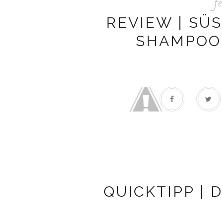
f
REVIEW | SÜS
HAMPOO B
QUICKTIPP |