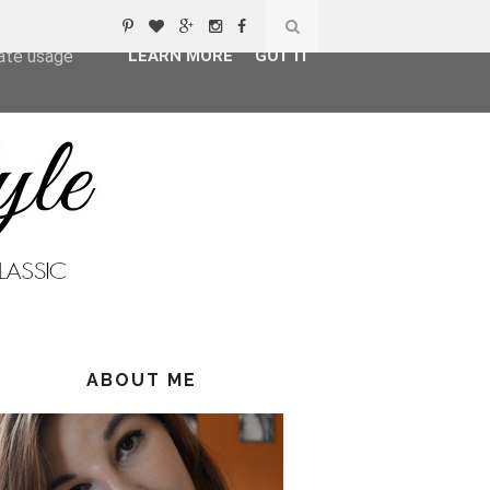
ser-agent
rate usage
LEARN MORE
GOT IT
ABOUT ME