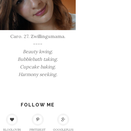
Caro. 27. Zwillingsmama.
----
Beauty loving.
Bubblebath taking.
Cupcake baking.
Harmony seeking.
FOLLOW ME
BLOGLOVIN
PINTEREST
GOOGLEPLUS