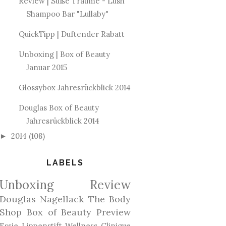
Review | Süße Träume - Lush
Shampoo Bar "Lullaby"
QuickTipp | Duftender Rabatt
Unboxing | Box of Beauty
Januar 2015
Glossybox Jahresrückblick 2014
Douglas Box of Beauty
Jahresrückblick 2014
2014
(108)
►
LABELS
Unboxing
Review
Douglas
Nagellack
The Body
Shop
Box of Beauty
Preview
Essie
Lippenstift
Wellness
Clinique