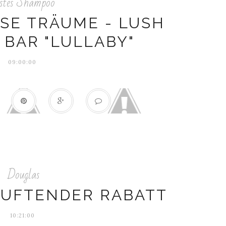
estes Shampoo
SE TRÄUME - LUSH S
AR "LULLABY"
09:00:00
Douglas
 DUFTENDER RABATT
10:21:00