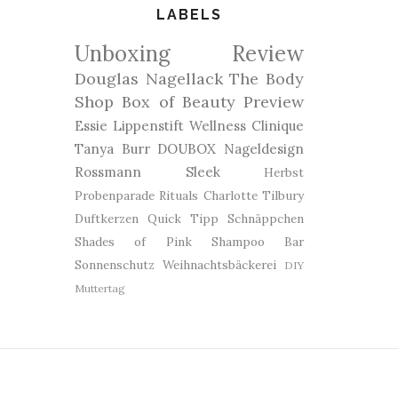
LABELS
Unboxing
Review
Douglas
Nagellack
The Body
Shop
Box of Beauty
Preview
Essie
Lippenstift
Wellness
Clinique
Tanya Burr
DOUBOX
Nageldesign
Rossmann
Sleek
Herbst
Probenparade
Rituals
Charlotte Tilbury
Duftkerzen
Quick Tipp
Schnäppchen
Shades of Pink
Shampoo Bar
Sonnenschutz
Weihnachtsbäckerei
DIY
Muttertag