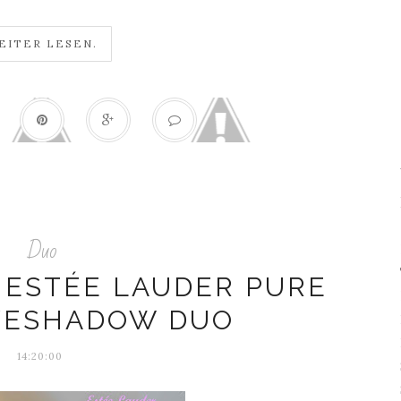
EITER LESEN.
Duo
. ESTÉE LAUDER PURE
YESHADOW DUO
14:20:00