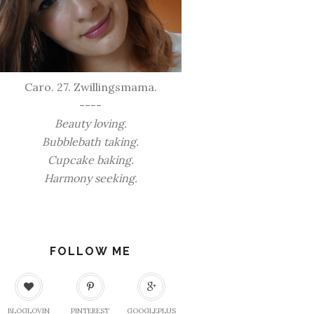
Caro. 27. Zwillingsmama.
----
Beauty loving.
Bubblebath taking.
Cupcake baking.
Harmony seeking.
FOLLOW ME
BLOGLOVIN
PINTEREST
GOOGLEPLUS