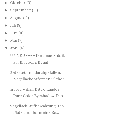
Oktober
(9)
►
September
(16)
►
August
(12)
►
Juli
(8)
►
Juni
(11)
►
Mai
(7)
►
April
(6)
▼
*** NEU *** - Die neue Rubrik
auf Bluebell’s Beaut...
Getestet und durchgefallen:
Nagellackentferner-Tücher
In love with... Estée Lauder
Pure Color Eyeshadow Duo
Nagellack-Aufbewahrung: Ein
Plätzchen für meine Sc...