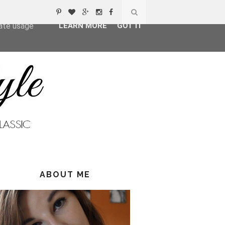
ser-agent
rate usage
LEARN MORE
GOT IT
ABOUT ME