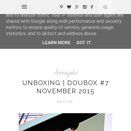
This site uses cookies from Google to deliver its services
and to analyze traffic. Your IP address and user-agent are
shared with Google along with performance and security
metrics to ensure quality of service, generate usage
statistics, and to detect and address abuse.
LEARN MORE
GOT IT
Annayake
UNBOXING | DOUBOX #7
NOVEMBER 2015
09:37:00