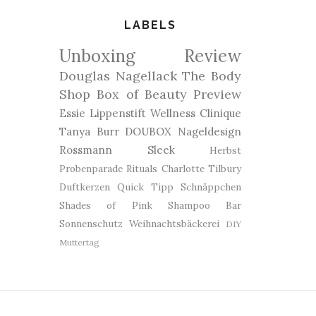
LABELS
Unboxing
Review
Douglas
Nagellack
The Body
Shop
Box of Beauty
Preview
Essie
Lippenstift
Wellness
Clinique
Tanya Burr
DOUBOX
Nageldesign
Rossmann
Sleek
Herbst
Probenparade
Rituals
Charlotte Tilbury
Duftkerzen
Quick Tipp
Schnäppchen
Shades of Pink
Shampoo Bar
Sonnenschutz
Weihnachtsbäckerei
DIY
Muttertag