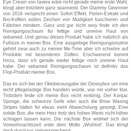
Eye Cream von lavera wäre nicht gerade meine erste Wahl,
klingt aber trotzdem ganz spannend. Der Glammy Gewinner
von 2016 verspricht einen Sofort Effekt. Perlen-Extrakt und
Bio-Koffein sollen Zeichen von Müdigkeit kaschieren und
Fältchen mindern. Ganz und gar nicht sexy finde ich den
Reinigungsschaum für fettige und unreine Haut von
sebamed. Und genau dieses Produkt habe ich natürlich als
Fullsize in meiner Box. Eine ausgiebige Reinigungsroutine
gehört zwar auch zu meiner Me-Time aber ich schwöre auf
Produkte mit besonderen Düften. Erschwerend kommt
hinzu, dass ich gerade weder fettige noch unreine Haut
habe. Der sebamed Reinigungsschaum ist definitiv das
Flop-Produkt meiner Box.
Das es sich bei der Oktoberausgabe der Glossybox um eine
recht pflegelastige Box handeln würde, war mir vorher klar.
Trotzdem finde ich meine Box recht eintönig. Der Konjac
Sponge, die schwarze Seife oder auch die Brow Waxing
Stripes hätten für etwas mehr Abwechslung gesorgt. Eine
solide Box, die mein Herz trotz des hohen Werts nicht höher
schlagen lassen kann. Die nächste Box widmet sich der
Vorweihnachtszeit unter dem Motto „Wishlist“. Das klingt
doch durchaus vielversprechend.