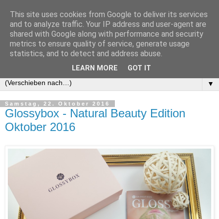
This site uses cookies from Google to deliver its services
and to analyze traffic. Your IP address and user-agent are
shared with Google along with performance and security
metrics to ensure quality of service, generate usage
statistics, and to detect and address abuse.
LEARN MORE
GOT IT
▼
Samstag, 22. Oktober 2016
Glossybox - Natural Beauty Edition
Oktober 2016