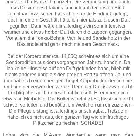
musste ich etwas schmunzeln. Die Verpackung und auch
das Design des Flakons fand ich auf den ersten Blick
furchtbar. Inzwischen hat sich der erste Eindruck gelegt,
doch in einem Geschäft hätte ich niemals zu diesem Duft
gegriffen. Dann wäre mir allerdings ein sehr intensiver,
warmer und etwas herber Duft durch die Lappen gegangen.
Vor allem die Tonka-Bohne, Vanille und Sandelholz in der
Basisnote sind ganz nach meinem Geschmack.
Bei der Körperbutter (ca. 14,85€) scheint es sich um eine
Sonderedition aus dem vergangenen Jahr zu handeln. Da
ich keine Hinweise auf den Duft gefunden habe, blieb mir
nichts anderes übrig als den großen Pott zu öffnen. Ja, und
nun habe ich einen riesigen Tiegel Körperbutter, den ich nie
und nimmer verwenden werde. Denn der Duft ist zwar leicht
fruchtig aber auch unbeschreiblich süß. Er erinnert mich
etwas an Mürbeteig. Die Butter ist relativ fest, lässt sich recht
schwer verteilen und benötigt ein Weilchen um einzuziehen.
Die Pflegeleistung ist allerdings unschlagbar. Trotzdem
halte ich es nicht aus, den ganzen Tag wie ein fruchtiges
Plätzchen zu riechen, SCHADE!
Lohnt sich die M.Asam Wundertüte wenn man den