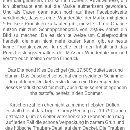
eher kalt gelassen. Erst seit ich Caren's Reviews lese, bin
ich überhaupt erst auf die Marke aufmerksam geworden.
Und als Caren dann auch noch auf ihrer Facebookseite
verkündete, dass es eine „Wundertüte“ der Marke mit gleich
5 Fullsize Produkten zu kaufen gibt, musste ich die Chance
nutzen mir zum Schnäppchenpreis von 29,99€ selbst ein
Bild zu machen. Da es sich teilweise um Outletprodukte
handelt, die man nicht mehr kaufen kann, gibt es heute
keine Produktreviews. Ich stelle euch den Inhalt und das
Preis-Leistungsverhältnis der M.Asam Wundertüte vor und
verrate euch meinen ersten Eindruck.
Das Diamond Kiss Duschgel (ca. 17,50€) duftet zart und
blumig. Das Duschgel selbst hat einen seidigen Schimmer.
Im goldenen Deckel versteckt sich ein Dosierspender.
Dieses Produkt passt für mich, auch dank seiner pflegenden
Inhaltsstoffe, perfekt in den Sommer.
Kirschen zählen eher nicht zu meinen liebsten Düften.
Deshalb bleibt das Tropic Cherry Peeling (ca. 19,75€) auch
erstmal zu, um es weiter verschenken zu können. Ich mag
auf jeden Fall die schöne Verpackung in zartem Grün und
das hübsche Trauben-Detail auf dem Deckel. Die Trauben