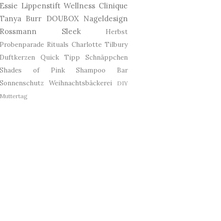
Essie
Lippenstift
Wellness
Clinique
Tanya Burr
DOUBOX
Nageldesign
Rossmann
Sleek
Herbst
Probenparade
Rituals
Charlotte Tilbury
Duftkerzen
Quick Tipp
Schnäppchen
Shades of Pink
Shampoo Bar
Sonnenschutz
Weihnachtsbäckerei
DIY
Muttertag