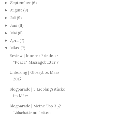
September
(6)
►
August
(9)
►
Juli
(9)
►
Juni
(11)
►
Mai
(8)
►
April
(7)
►
März
(7)
▼
Review | Innerer Frieden -
"Peace" Massagebutter v...
Unboxing | Glossybox März
2015
Blogparade | 3 Lieblingsstücke
im März
Blogparade | Meine Top 3 //
Lidschattenpaletten