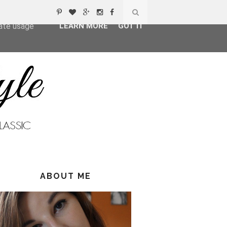
ser-agent
rate usage
LEARN MORE
GOT IT
ABOUT ME