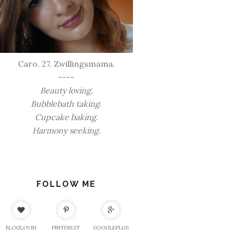
Caro. 27. Zwillingsmama.
----
Beauty loving.
Bubblebath taking.
Cupcake baking.
Harmony seeking.
FOLLOW ME
BLOGLOVIN
PINTEREST
GOOGLEPLUS