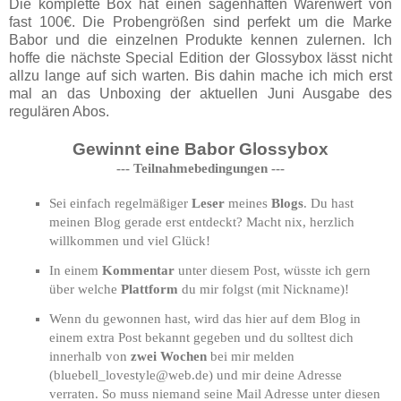
Die komplette Box hat einen sagenhaften Warenwert von
fast 100€. Die Probengrößen sind perfekt um die Marke
Babor und die einzelnen Produkte kennen zulernen. Ich
hoffe die nächste Special Edition der Glossybox lässt nicht
allzu lange auf sich warten. Bis dahin mache ich mich erst
mal an das Unboxing der aktuellen Juni Ausgabe des
regulären Abos.
Gewinnt eine Babor Glossybox
--- Teilnahmebedingungen ---
Sei einfach regelmäßiger
Leser
meines
Blogs
. Du hast
meinen Blog gerade erst entdeckt? Macht nix, herzlich
willkommen und viel Glück!
In einem
Kommentar
unter diesem Post, wüsste ich gern
über welche
Plattform
du
mir folgst (mit Nickname)!
Wenn du gewonnen hast, wird das hier auf dem Blog in
einem extra Post bekannt gegeben und du solltest dich
innerhalb von
zwei Wochen
bei mir melden
(bluebell_lovestyle@web.de) und mir deine Adresse
verraten. So muss niemand seine Mail Adresse unter diesen