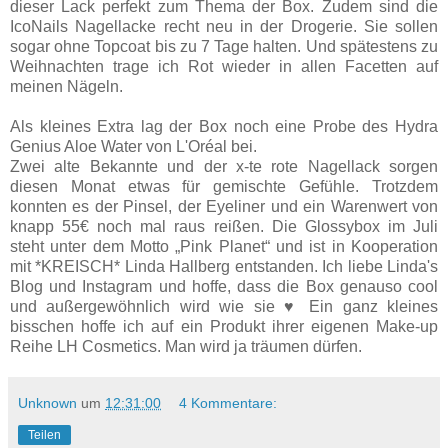
dieser Lack perfekt zum Thema der Box. Zudem sind die
IcoNails Nagellacke recht neu in der Drogerie. Sie sollen
sogar ohne Topcoat bis zu 7 Tage halten. Und spätestens zu
Weihnachten trage ich Rot wieder in allen Facetten auf
meinen Nägeln.
Als kleines Extra lag der Box noch eine Probe des Hydra
Genius Aloe Water von L'Oréal bei.
Zwei alte Bekannte und der x-te rote Nagellack sorgen
diesen Monat etwas für gemischte Gefühle. Trotzdem
konnten es der Pinsel, der Eyeliner und ein Warenwert von
knapp 55€ noch mal raus reißen. Die Glossybox im Juli
steht unter dem Motto „Pink Planet“ und ist in Kooperation
mit *KREISCH* Linda Hallberg entstanden. Ich liebe Linda's
Blog und Instagram und hoffe, dass die Box genauso cool
und außergewöhnlich wird wie sie ♥ Ein ganz kleines
bisschen hoffe ich auf ein Produkt ihrer eigenen Make-up
Reihe LH Cosmetics. Man wird ja träumen dürfen.
Unknown
um
12:31:00
4 Kommentare:
Teilen