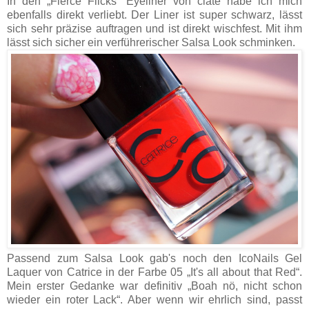
In den „Fierce Flicks“ Eyeliner von ciaté habe ich mich
ebenfalls direkt verliebt. Der Liner ist super schwarz, lässt
sich sehr präzise auftragen und ist direkt wischfest. Mit ihm
lässt sich sicher ein verführerischer Salsa Look schminken.
Passend zum Salsa Look gab's noch den IcoNails Gel
Laquer von Catrice in der Farbe 05 „It's all about that Red“.
Mein erster Gedanke war definitiv „Boah nö, nicht schon
wieder ein roter Lack“. Aber wenn wir ehrlich sind, passt