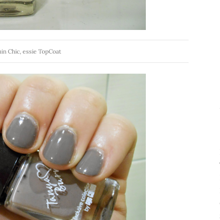
in Chic, essie TopCoat