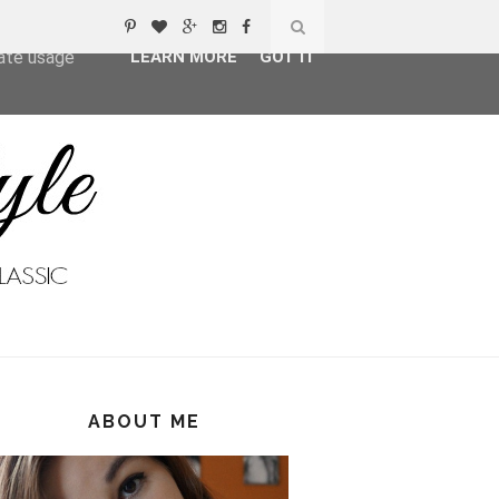
ser-agent
rate usage
LEARN MORE
GOT IT
ABOUT ME