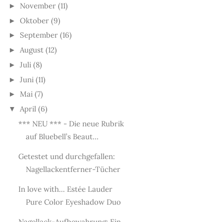
November
(11)
►
Oktober
(9)
►
September
(16)
►
August
(12)
►
Juli
(8)
►
Juni
(11)
►
Mai
(7)
►
April
(6)
▼
*** NEU *** - Die neue Rubrik
auf Bluebell’s Beaut...
Getestet und durchgefallen:
Nagellackentferner-Tücher
In love with... Estée Lauder
Pure Color Eyeshadow Duo
Nagellack-Aufbewahrung: Ein