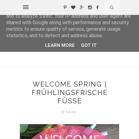
This site uses cookies from Google to deliver its services
and to analyze traffic. Your IP address and user-agent are
shared with Google along with performance and security
metrics to ensure quality of service, generate usage
statistics, and to detect and address abuse.
LEARN MORE
GOT IT
WELCOME SPRING |
FRÜHLINGSFRISCHE
FÜSSE
12:54:00