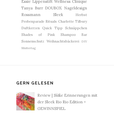
Essie
Lippenstift
Wellness
Clinique
Tanya Burr
DOUBOX
Nageldesign
Rossmann
Sleek
Herbst
Probenparade
Rituals
Charlotte Tilbury
Duftkerzen
Quick Tipp
Schnäppchen
Shades of Pink
Shampoo Bar
Sonnenschutz
Weihnachtsbäckerei
DIY
Muttertag
GERN GELESEN
Review | Süße Erinnerungen mit
der Sleek Rio Rio Edition +
GEWINNSPIEL