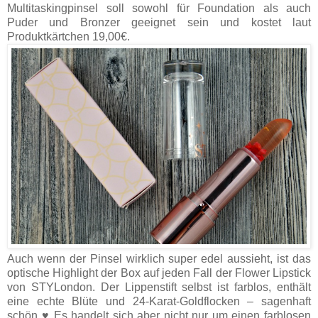
Multitaskingpinsel soll sowohl für Foundation als auch
Puder und Bronzer geeignet sein und kostet laut
Produktkärtchen 19,00€.
Auch wenn der Pinsel wirklich super edel aussieht, ist das
optische Highlight der Box auf jeden Fall der Flower Lipstick
von STYLondon. Der Lippenstift selbst ist farblos, enthält
eine echte Blüte und 24-Karat-Goldflocken – sagenhaft
schön ♥ Es handelt sich aber nicht nur um einen farblosen