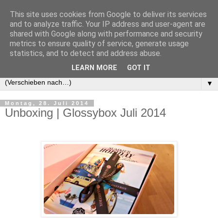
This site uses cookies from Google to deliver its services
and to analyze traffic. Your IP address and user-agent are
shared with Google along with performance and security
metrics to ensure quality of service, generate usage
statistics, and to detect and address abuse.
LEARN MORE
GOT IT
▼
Montag, 28. Juli 2014
Unboxing | Glossybox Juli 2014