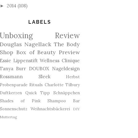
2014
(108)
►
LABELS
Unboxing
Review
Douglas
Nagellack
The Body
Shop
Box of Beauty
Preview
Essie
Lippenstift
Wellness
Clinique
Tanya Burr
DOUBOX
Nageldesign
Rossmann
Sleek
Herbst
Probenparade
Rituals
Charlotte Tilbury
Duftkerzen
Quick Tipp
Schnäppchen
Shades of Pink
Shampoo Bar
Sonnenschutz
Weihnachtsbäckerei
DIY
Muttertag