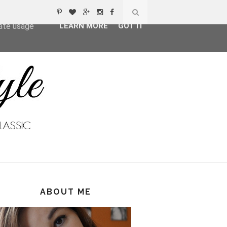
ser-agent
rate usage
LEARN MORE
GOT IT
ABOUT ME