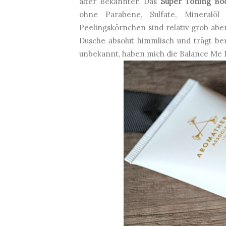
alter Bekannter. Das
Super Toning Bod
ohne Parabene, Sulfate, Mineralöl
Peelingskörnchen sind relativ grob ab
Dusche absolut himmlisch und trägt be
unbekannt, haben mich die Balance Me P