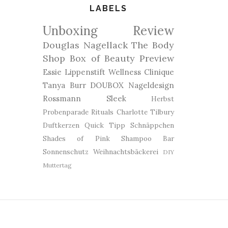
LABELS
Unboxing
Review
Douglas
Nagellack
The Body
Shop
Box of Beauty
Preview
Essie
Lippenstift
Wellness
Clinique
Tanya Burr
DOUBOX
Nageldesign
Rossmann
Sleek
Herbst
Probenparade
Rituals
Charlotte Tilbury
Duftkerzen
Quick Tipp
Schnäppchen
Shades of Pink
Shampoo Bar
Sonnenschutz
Weihnachtsbäckerei
DIY
Muttertag