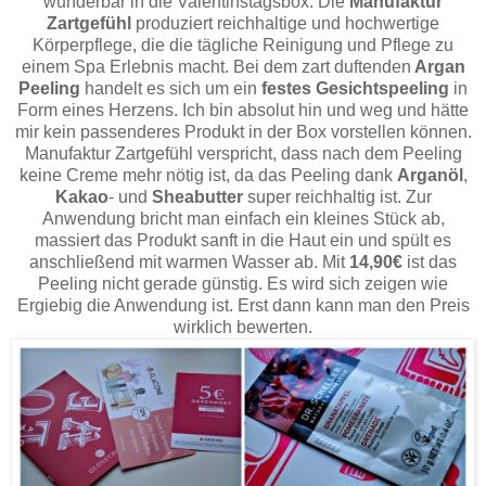
wunderbar in die Valentinstagsbox. Die
Manufaktur
Zartgefühl
produziert reichhaltige und hochwertige
Körperpflege, die die tägliche Reinigung und Pflege zu
einem Spa Erlebnis macht. Bei dem zart duftenden
Argan
Peeling
handelt es sich um ein
festes Gesichtspeeling
in
Form eines Herzens. Ich bin absolut hin und weg und hätte
mir kein passenderes Produkt in der Box vorstellen können.
Manufaktur Zartgefühl verspricht, dass nach dem Peeling
keine Creme mehr nötig ist, da das Peeling dank
Arganöl
,
Kakao
- und
Sheabutter
super reichhaltig ist. Zur
Anwendung bricht man einfach ein kleines Stück ab,
massiert das Produkt sanft in die Haut ein und spült es
anschließend mit warmen Wasser ab. Mit
14,90€
ist das
Peeling nicht gerade günstig. Es wird sich zeigen wie
Ergiebig die Anwendung ist. Erst dann kann man den Preis
wirklich bewerten.