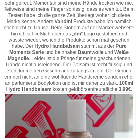
sehr gefreut. Momentan sind meine Hände trocken wie nie.
Teilweise sind meine Finger so rissig, dass es weh tut. Beim
Testen habe ich die ganze Zeit überlegt woher ich diese
Marke kenne. Andere
Vandini
Produkte habe ich nämlich
noch nicht zu Hause. Beim Stöbern auf der Markenwebseite
bin ich schließlich über das „
dm
“ Logo gestolpert und
wusste wieder, wo ich die Produkte schon mal gesehen
habe. Der
Hydro Handbalsam
stammt aus der
Pure
Moments Serie
und beinhaltet
Baumwolle
und
Weiße
Magnolie
. Leider ist die Pflege für meine geschundenen
Hände nicht ausreichend. Der Balsam ist recht flüssig und
zieht für meinen Geschmack zu langsam ein. Der Geruch
erinnert nicht an eine wohltuende Handcreme sondern eher
an parfümierte Bodylotion und ist mir daher zu stark.
100ml
Hydro Handbalsam
kosten geldbörsenfreundliche
3,99€
.