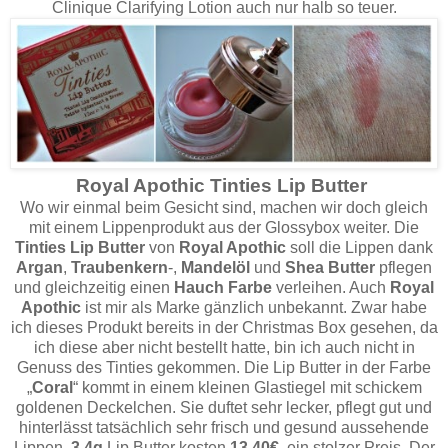
Clinique Clarifying Lotion auch nur halb so teuer.
Royal Apothic Tinties Lip Butter
Wo wir einmal beim Gesicht sind, machen wir doch gleich
mit einem Lippenprodukt aus der Glossybox weiter. Die
Tinties Lip Butter
von
Royal Apothic
soll die Lippen dank
Argan
,
Traubenkern
-,
Mandelöl
und
Shea Butter
pflegen
und gleichzeitig einen
Hauch Farbe
verleihen. Auch
Royal
Apothic
ist mir als Marke gänzlich unbekannt. Zwar habe
ich dieses Produkt bereits in der Christmas Box gesehen, da
ich diese aber nicht bestellt hatte, bin ich auch nicht in
Genuss des Tinties gekommen. Die Lip Butter in der Farbe
„
Coral
“ kommt in einem kleinen Glastiegel mit schickem
goldenen Deckelchen. Sie duftet sehr lecker, pflegt gut und
hinterlässt tatsächlich sehr frisch und gesund aussehende
Lippen.
3,4g
Lip Butter kosten
13,40€
, ein stolzer Preis. Der