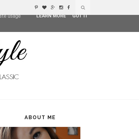
ser-agent
rate usage
LEARN MORE
GOT IT
ABOUT ME