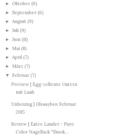
Oktober
(6)
►
September
(6)
►
August
(9)
►
Juli
(9)
►
Juni
(11)
►
Mai
(8)
►
April
(7)
►
März
(7)
►
Februar
(7)
▼
Preview | Egg-zellente Ostern
mit Lush
Unboxing | Glossybox Februar
2015
Review | Estée Lauder - Pure
Color Nagellack "Smok...