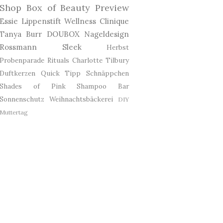
Shop
Box of Beauty
Preview
Essie
Lippenstift
Wellness
Clinique
Tanya Burr
DOUBOX
Nageldesign
Rossmann
Sleek
Herbst
Probenparade
Rituals
Charlotte Tilbury
Duftkerzen
Quick Tipp
Schnäppchen
Shades of Pink
Shampoo Bar
Sonnenschutz
Weihnachtsbäckerei
DIY
Muttertag