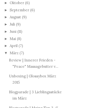
Oktober
(6)
►
September
(6)
►
August
(9)
►
Juli
(9)
►
Juni
(11)
►
Mai
(8)
►
April
(7)
►
März
(7)
▼
Review | Innerer Frieden -
"Peace" Massagebutter v...
Unboxing | Glossybox März
2015
Blogparade | 3 Lieblingsstücke
im März
Blogparade | Meine Top 3 //