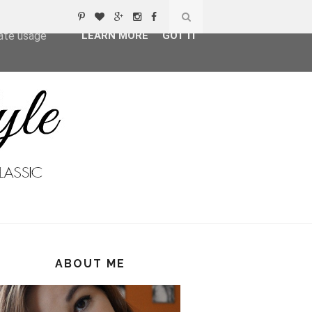
ser-agent
rate usage
LEARN MORE
GOT IT
ABOUT ME