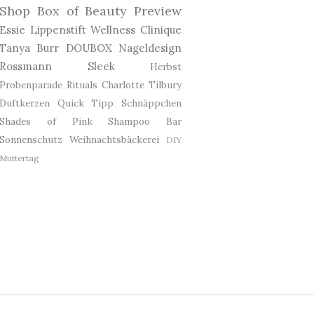
Shop
Box of Beauty
Preview
Essie
Lippenstift
Wellness
Clinique
Tanya Burr
DOUBOX
Nageldesign
Rossmann
Sleek
Herbst
Probenparade
Rituals
Charlotte Tilbury
Duftkerzen
Quick Tipp
Schnäppchen
Shades of Pink
Shampoo Bar
Sonnenschutz
Weihnachtsbäckerei
DIY
Muttertag