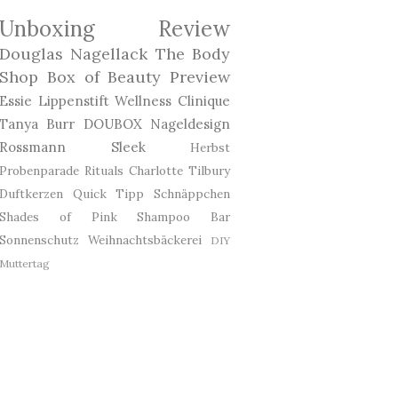
Unboxing
Review
Douglas
Nagellack
The Body
Shop
Box of Beauty
Preview
Essie
Lippenstift
Wellness
Clinique
Tanya Burr
DOUBOX
Nageldesign
Rossmann
Sleek
Herbst
Probenparade
Rituals
Charlotte Tilbury
Duftkerzen
Quick Tipp
Schnäppchen
Shades of Pink
Shampoo Bar
Sonnenschutz
Weihnachtsbäckerei
DIY
Muttertag