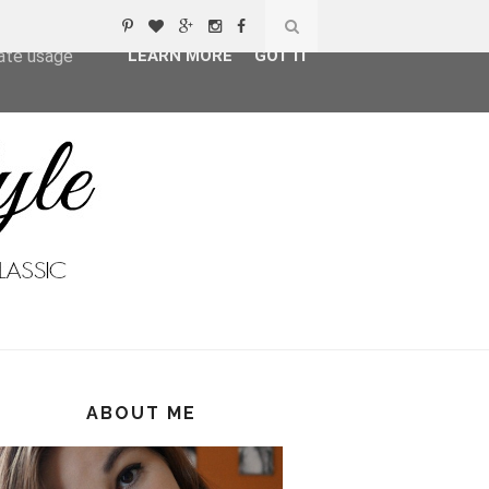
ser-agent
rate usage
LEARN MORE
GOT IT
ABOUT ME