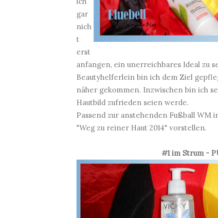
ich
gar
nich
t
erst
anfangen, ein unerreichbares Ideal zu s
Beautyhelferlein bin ich dem Ziel gepfl
näher gekommen. Inzwischen bin ich seh
Hautbild zufrieden seien werde.
Passend zur anstehenden Fußball WM in 
"Weg zu reiner Haut 2014" vorstellen.
#1 im Strum -
P