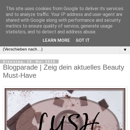
This site uses cookies from Google to deliver its services
and to analyze traffic. Your IP address and user-agent are
shared with Google along with performance and security
metrics to ensure quality of service, generate usage
statistics, and to detect and address abuse.
LEARN MORE
GOT IT
▼
Dienstag, 19. Mai 2015
Blogparade | Zeig dein aktuelles Beauty
Must-Have