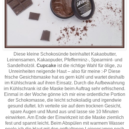
Diese kleine Schokosünde beinhaltet Kakaobutter,
Leinensamen, Kakaopuder, Pfefferminz-, Spearmint- und
Sandelholzöl.
Cupcake
ist die richtige Wahl für ölige, zu
Unreinheiten neigende Haut – also für meine :-P Diese
frische Gesichtsmaske hat es gern kühl und wartet deshalb
im Kühlschrank auf ihren Einsatz. Durch die Aufbewahrung
im Kühlschrank ist die Maske beim Auftrag sehr erfrischend.
Einmal in der Woche gönne ich mir eine ordentliche Portion
der Schokomasse, die leicht schokoladig und irgendwie
gesund duftet. Ich verteile sie auf dem trocknen Gesicht,
spare Augen und Mund aus und lasse sie 10 Minuten
einwirken. Am Ende der Einwirkzeit ist die Maske ziemlich
fest und spannt leicht. Beim Abspülen mit warmem Wasser
peele ich die Haut mit den enthaltenen Leinensamen noch