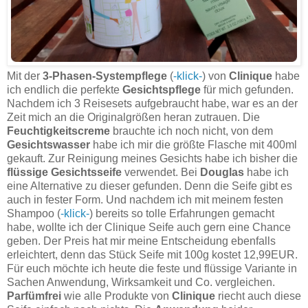
Mit der
3-Phasen-Systempflege
(
-klick-
) von
Clinique
habe
ich endlich die perfekte
Gesichtspflege
für mich gefunden.
Nachdem ich 3 Reisesets aufgebraucht habe, war es an der
Zeit mich an die Originalgrößen heran zutrauen. Die
Feuchtigkeitscreme
brauchte ich noch nicht, von dem
Gesichtswasser
habe ich mir die größte Flasche mit 400ml
gekauft. Zur Reinigung meines Gesichts habe ich bisher die
flüssige Gesichtsseife
verwendet. Bei
Douglas
habe ich
eine Alternative zu dieser gefunden. Denn die Seife gibt es
auch in fester Form. Und nachdem ich mit meinem festen
Shampoo (
-klick-
) bereits so tolle Erfahrungen gemacht
habe, wollte ich der Clinique Seife auch gern eine Chance
geben. Der Preis hat mir meine Entscheidung ebenfalls
erleichtert, denn das Stück Seife mit 100g kostet 12,99EUR.
Für euch möchte ich heute die feste und flüssige Variante in
Sachen Anwendung, Wirksamkeit und Co. vergleichen.
Parfümfrei
wie alle Produkte von
Clinique
riecht auch diese