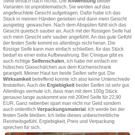
Seife einfach nach nichts. Die
Anwendung
beider
Varianten ist unproblematisch. Sie werden auf das
angefeuchtete Gesicht aufgetragen. Dafür habe ich das
Stück in meinen Händen gerieben und dann mein Gesicht
ausgiebig
gewaschen. Nach dem Abspülen fühlt sich das
Gesicht quietsch sauber an. Auch mit der flüssigen Seife hat
sich mein Gesicht sehr sauber angefühlt. An das gute Gefühl
der festen Seife kommt es allerdings nicht heran. Die
flüssige Seife kann man einfach schließen, für das Stück
bedarf es einer extra Aufbewahrung. Bei Clinique gibt es
auch richtige
Seifenschalen
, ich habe mir einfach ein
hübsches Glasschälchen aus dem Küchenschrank
geangelt. Meiner Haut tun beide Seifen sehr gut. Die
Wirksamkeit
betreffend konnte ich also keine Unterschiede
feststellen. Auch die
Ergiebigkeit
beider Seifen ist sehr gut.
Allerdings vermute ich, dass man mit dem 100g Stück
genauso lange auskommt wie mit 200ml Seife für 22,90
EUR. Ganz nebenbei spart man nicht nur Geld sondern
auch ordentlich
Verpackungsmaterial
. Ich werde bei der
festen Seife bleiben. Ich liebe dieses unbeschreibliche
Reinheitsgefühl. Ergiebigkeit, Preis und Verpackung
sprechen für sich.