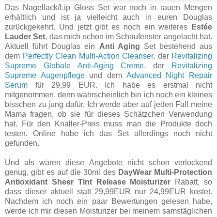
Das Nagellack/Lip Gloss Set war noch in rauen Mengen
erhältlich und ist ja vielleicht auch in euren Douglas
zurückgekehrt. Und jetzt gibt es noch ein weiteres
Estée
Lauder Set
, das mich schon im Schaufenster angelacht hat.
Aktuell führt Douglas ein
Anti Aging
Set bestehend aus
dem
Perfectly Clean Multi-Action Cleanser
, der
Revitalizing
Supreme Globale Anti-Aging Creme
, der
Revitalizing
Supreme Augenpflege
und dem
Advanced Night Repair
Serum
für 29,99 EUR. Ich habe es erstmal nicht
mitgenommen, denn wahrscheinlich bin ich noch ein kleines
bisschen zu jung dafür. Ich werde aber auf jeden Fall meine
Mama fragen, ob sie für dieses Schätzchen Verwendung
hat. Für den Knaller-Preis muss man die Produkte doch
testen. Online habe ich das Set allerdings noch nicht
gefunden.
Und als wären diese Angebote nicht schon verlockend
genug, gibt es auf die 30ml des
DayWear Multi-Protection
Antioxidant Sheer Tint Release Moisturizer
Rabatt, so
dass dieser aktuell statt 29,99EUR nur 24,99EUR kostet.
Nachdem ich noch ein paar Bewertungen gelesen habe,
werde ich mir diesen Moisturizer bei meinem samstäglichen