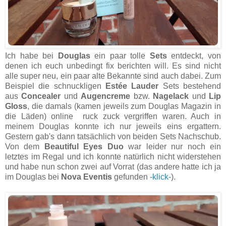
Ich habe bei
Douglas
ein paar tolle
Sets
entdeckt, von
denen ich euch unbedingt fix berichten will. Es sind nicht
alle super neu, ein paar alte Bekannte sind auch dabei. Zum
Beispiel die schnuckligen
Estée Lauder
Sets bestehend
aus
Concealer
und
Augencreme
bzw.
Nagelack
und
Lip
Gloss
, die damals (kamen jeweils zum Douglas Magazin in
die Läden) online ruck zuck vergriffen waren. Auch in
meinem Douglas konnte ich nur jeweils eins ergattern.
Gestern gab's dann tatsächlich von beiden Sets Nachschub.
Von dem
Beautiful Eyes Duo
war leider nur noch ein
letztes im Regal und ich konnte natürlich nicht widerstehen
und habe nun schon zwei auf Vorrat (das andere hatte ich ja
im Douglas bei
Nova Eventis
gefunden
-klick-
).