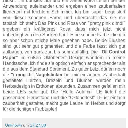
Blush. Ein dunkles Lila und ein zartes Rosa treffen bei der
Anwendung aufeinander und ergeben einen zauberhaften
fliederton mit leichtem Schimmer. Ich bin super begeistert
von dieser schönen Farbe und überrascht das sie mir
tatsächlich steht. Das Pink und Rosa von "pretty pink dirndl"
ergeben ein kräftigeres Rosa, dass mich jetzt nicht
unbedingt von den Socken haut. Eine schöne Farbe, die ich
so aber schon etliche Male gesehen habe. Beide Blushes
sind gut sehr gut pigmentiert und die Farbe lässt sich gut
aufbauen, von ganz zart bis sehr auffällig. Die
"Oil Control
Paper"
im süßen Oktoberfest Design wandern in meine
Handtasche. Ich finde sie optisch einfach ansprechender als
die aus dem Standard Sortiment. Zu guter Letzt dürfen noch
die
"i mog di"
Nagelsticker
bei mir einziehen. Zauberhaft
gestaltete Herzen, Brezeln und Blumen werden mein
Herbstdesign in Erdtönen abrunden. Zusammen gefallen mir
beide LE's sehr gut. Die "Hello Autumn" LE liefert die
passenden Herbsttöne und die "Oktoberfest" LE ist einfach
zauberhaft gestaltet, macht gute Laune im Herbst und sorgt
für die richtigen Farbtupfer!
Unknown
um
17:27:00