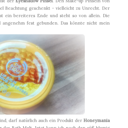
 ist der
Eyeshadow Pinsel
. Den Make-up Pinseln von
el Beachtung geschenkt - vielleicht zu Unrecht. Der
hat ein bereiteres Ende und steht so von allein. Die
nd angenehm fest gebunden. Das könnte nicht mein
ind, darf natürlich auch ein Produkt der
Honeymania
ur das Bath Melt. Jetzt kann ich noch den süß blumig