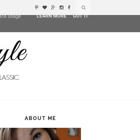
ser-agent
rate usage
LEARN MORE
GOT IT
ABOUT ME